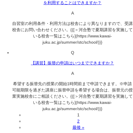
を利用することはできますか？
A
自習室の利用条件・利用方法は校舎により異なりますので、受講
校舎にお問い合わせください。{{[＞河合塾で夏期講習を実施して
いる校舎一覧はこちら](https://www.kawai-
juku.ac.jp/summer/stc/school/)}}
Q
【講習】振替の申請はいつまでできますか？
A
希望する振替先の授業の開始1時間前まで申請できます。※申請
可能期限を過ぎた講座に振替申請を希望する場合は、振替元の授
業実施校舎にご相談ください。{{[＞河合塾で夏期講習を実施して
いる校舎一覧はこちら](https://www.kawai-
juku.ac.jp/summer/stc/school/)}}
1
2
最後 »