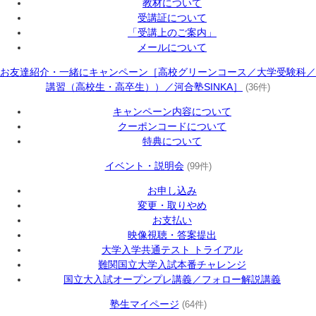
教材について
受講証について
「受講上のご案内」
メールについて
お友達紹介・一緒にキャンペーン［高校グリーンコース／大学受験科／
講習（高校生・高卒生））／河合塾SINKA］
(36件)
キャンペーン内容について
クーポンコードについて
特典について
イベント・説明会
(99件)
お申し込み
変更・取りやめ
お支払い
映像視聴・答案提出
大学入学共通テスト トライアル
難関国立大学入試本番チャレンジ
国立大入試オープンプレ講義／フォロー解説講義
塾生マイページ
(64件)