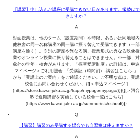
【講習】申し込んだ講座に受講できない日があります。振替はで
きますか？
A
対面授業は、他のターム（設置期間）や時限、あるいは同地域内
他校舎の同一名称講座の同一講に振り替えて受講できます（一部
講座を除く）。※別の講座や異なる講、授業形式の異なる映像授
業やオンライン授業に振り替えることはできません。※一部、対
象外の学年・校舎があります。「振替受講制度」の詳細は、申込
マイページ＞ご利用照会_「受講証（時間割）-講習はこちら-」
から「受講上のご案内」をご確認ください。ご不明な点は、受講
校舎にお問い合わせください。{{[＞申込マイページ ]
(https://store.kawai-juku.ac.jp/f/app/mypage/mypage/)}}{{[＞河合
塾で夏期講習を実施している校舎一覧はこちら]
(https://www.kawai-juku.ac.jp/summer/stc/school/)}}
Q
【講習】講習のみ受講する場合でも自習室は使えますか？
A