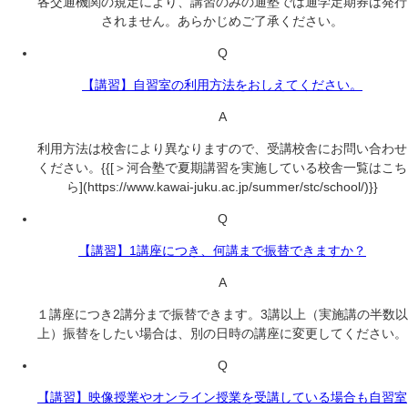
各交通機関の規定により、講習のみの通塾では通学定期券は発行
されません。あらかじめご了承ください。
Q
【講習】自習室の利用方法をおしえてください。
A
利用方法は校舎により異なりますので、受講校舎にお問い合わせ
ください。{{[＞河合塾で夏期講習を実施している校舎一覧はこち
ら](https://www.kawai-juku.ac.jp/summer/stc/school/)}}
Q
【講習】1講座につき、何講まで振替できますか？
A
１講座につき2講分まで振替できます。3講以上（実施講の半数以
上）振替をしたい場合は、別の日時の講座に変更してください。
Q
【講習】映像授業やオンライン授業を受講している場合も自習室