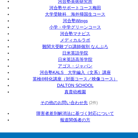
河合塾美術研究所
河合塾サポートコース梅田
大学受験科 海外帰国生コース
河合塾Wings
小学・中学グリーンコース
河合塾マナビス
メディカルラボ
難関大受験プロ講師個別 なんぷろ
日米英語学院
日米英語高等学院
アゴス・ジャパン
河合塾KALS 大学編入（文系）講座
英検®特化講座（対面コース／映像コース）
DALTON SCHOOL
真貴幼稚園
その他のお問い合わせ先
(2件)
障害者差別解消法に基づく対応について
報道関係者の方