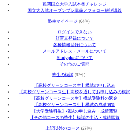
難関国立大学入試本番チャレンジ
国立大入試オープンプレ講義／フォロー解説講義
塾生マイページ
(64件)
ログインできない
顔写真登録について
各種情報登録について
メールアドレス・メールについて
Studyplusについて
その他のご質問
塾生の模試
(97件)
【高校グリーンコース生】模試の申し込み
【高校グリーンコース生】高校を通してお申し込みの模試
【高校グリーンコース生】模試受験料の返金
【高校グリーンコース生】模試の成績閲覧
【大学受験科生】模試の申し込み・成績閲覧
【その他コースの塾生】模試の申込・成績閲覧
上記以外のコース
(27件)