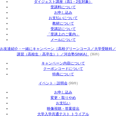
ダイジェスト講座（高1・2生対象）
受講料について
お申し込み
お支払いについて
教材について
受講証について
「受講上のご案内」
メールについて
お友達紹介・一緒にキャンペーン［高校グリーンコース／大学受験科／
講習（高校生・高卒生））／河合塾SINKA］
(36件)
キャンペーン内容について
クーポンコードについて
特典について
イベント・説明会
(99件)
お申し込み
変更・取りやめ
お支払い
映像視聴・答案提出
大学入学共通テスト トライアル