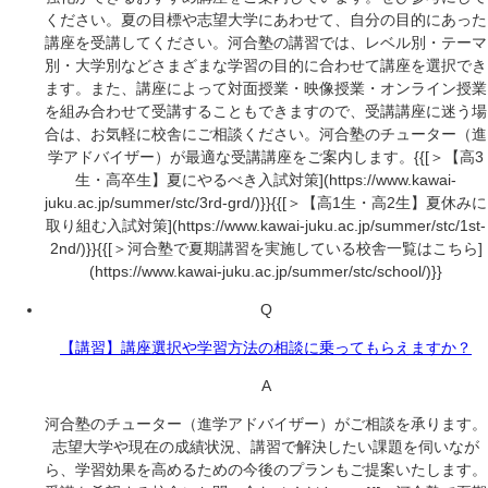
ください。夏の目標や志望大学にあわせて、自分の目的にあった
講座を受講してください。河合塾の講習では、レベル別・テーマ
別・大学別などさまざまな学習の目的に合わせて講座を選択でき
ます。また、講座によって対面授業・映像授業・オンライン授業
を組み合わせて受講することもできますので、受講講座に迷う場
合は、お気軽に校舎にご相談ください。河合塾のチューター（進
学アドバイザー）が最適な受講講座をご案内します。{{[＞【高3
生・高卒生】夏にやるべき入試対策](https://www.kawai-
juku.ac.jp/summer/stc/3rd-grd/)}}{{[＞【高1生・高2生】夏休みに
取り組む入試対策](https://www.kawai-juku.ac.jp/summer/stc/1st-
2nd/)}}{{[＞河合塾で夏期講習を実施している校舎一覧はこちら]
(https://www.kawai-juku.ac.jp/summer/stc/school/)}}
Q
【講習】講座選択や学習方法の相談に乗ってもらえますか？
A
河合塾のチューター（進学アドバイザー）がご相談を承ります。
志望大学や現在の成績状況、講習で解決したい課題を伺いなが
ら、学習効果を高めるための今後のプランもご提案いたします。