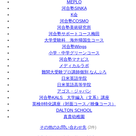
MEPLO
河合塾SINKA
K会
河合塾COSMO
河合塾美術研究所
河合塾サポートコース梅田
大学受験科 海外帰国生コース
河合塾Wings
小学・中学グリーンコース
河合塾マナビス
メディカルラボ
難関大受験プロ講師個別 なんぷろ
日米英語学院
日米英語高等学院
アゴス・ジャパン
河合塾KALS 大学編入（文系）講座
英検®特化講座（対面コース／映像コース）
DALTON SCHOOL
真貴幼稚園
その他のお問い合わせ先
(2件)