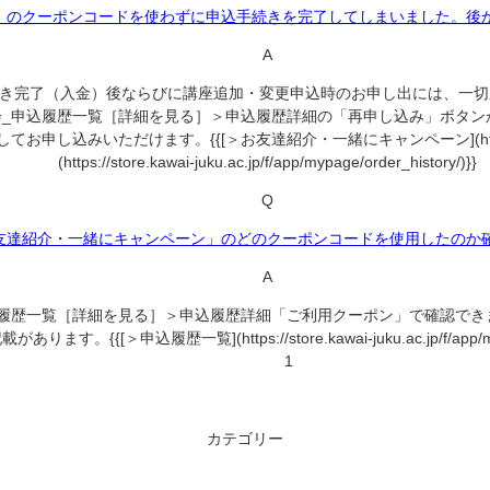
」のクーポンコードを使わずに申込手続きを完了してしまいました。後
A
き完了（入金）後ならびに講座追加・変更申込時のお申し出には、一切
会_申込履歴一覧［詳細を見る］＞申込履歴詳細の「再申し込み」ボタン
ます。{{[＞お友達紹介・一緒にキャンペーン](https://www.kawai-ju
(https://store.kawai-juku.ac.jp/f/app/mypage/order_history/)}}
Q
友達紹介・一緒にキャンペーン」のどのクーポンコードを使用したのか
A
込履歴一覧［詳細を見る］＞申込履歴詳細「ご利用クーポン」で確認でき
す。{{[＞申込履歴一覧](https://store.kawai-juku.ac.jp/f/app/mypag
1
カテゴリー