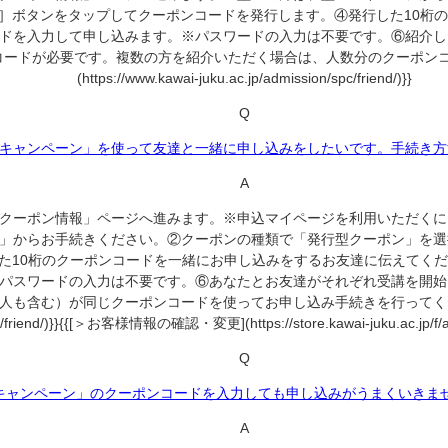
］ボタンをタップしてクーポンコードを発行します。④発行した10桁
ドを入力して申し込みます。※パスワードの入力は不要です。⑥紹介し
ードが必要です。複数の方を紹介いただく場合は、人数分のクーポンコー
(https://www.kawai-juku.ac.jp/admission/spc/friend/)}}
Q
キャンペーン」を使って友達と一緒に申し込みをしたいです。手続き方
A
クーポン情報」ページへ進みます。※申込マイページを利用いただくに
」からお手続きください。②クーポンの種類で「発行型クーポン」を選
た10桁のクーポンコードを一緒にお申し込みをするお友達に伝えてく
パスワードの入力は不要です。⑥あなたとお友達がそれぞれ受講を開始
）が同じクーポンコードを使ってお申し込み手続きを行ってください。{{[＞
pc/friend/)}}{{[＞お客様情報の確認・変更](https://store.kawai-juku.ac.jp/f/a
Q
キャンペーン」のクーポンコードを入力しても申し込みがうまくいきま
A