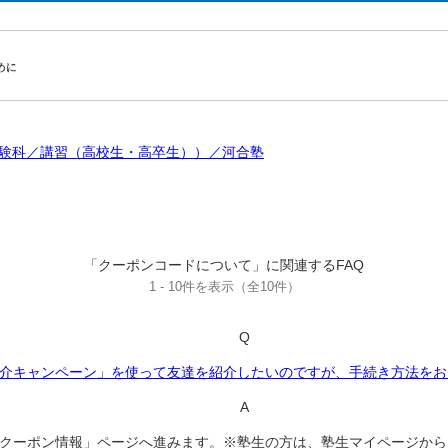
験科／講習（高校生・高卒生））／河合塾
「クーポンコードについて」に関連するFAQ
1 - 10件を表示（全10件）
Q
介キャンペーン」を使って友達を紹介したいのですが、手続き方法をお
A
クーポン情報」ページへ進みます。※塾生の方は、塾生マイページから