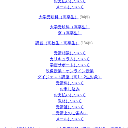
お支払いについて
メールについて
大学受験科（高卒生）
(94件)
大学受験科（高卒生）
寮（高卒生）
講習（高校生・高卒生）
(134件)
受講相談について
カリキュラムについて
学習サポートについて
映像授業・オンライン授業
ダイジェスト講座（高1・2生対象）
受講料について
お申し込み
お支払いについて
教材について
受講証について
「受講上のご案内」
メールについて