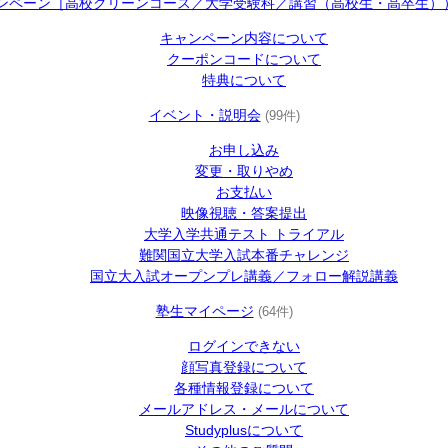
ンペーン［高校グリーンコース／大学受験科／講習（高校生・高卒生））／
キャンペーン内容について
クーポンコードについて
特典について
イベント・説明会
(99件)
お申し込み
変更・取りやめ
お支払い
映像視聴・答案提出
大学入学共通テスト トライアル
難関国立大学入試本番チャレンジ
国立大入試オープンプレ講義／フォロー解説講義
塾生マイページ
(64件)
ログインできない
顔写真登録について
各種情報登録について
メールアドレス・メールについて
Studyplusについて