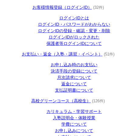
お客様情報登録（ログインID）
(32件)
ログインIDとは
ログインID・パスワードがわからない
ログインIDの登録・確認・変更・削除
ログインIDがロックされた
保護者等ログインIDについて
お支払い・返金（入塾・講習・イベント）
(51件)
お申し込み時のお支払い
決済手段の登録について
月次請求について
返金について
支払証明書について
高校グリーンコース（高校生）
(126件)
カリキュラム・学習サポート
入塾説明会・体験授業
学費について
お申し込みについて