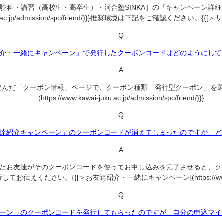
験科・講習（高校生・高卒生）・河合塾SINKA］の「キャンペーン詳細
.jp/admission/spc/friend/)}}推奨環境は下記をご確認ください。{{[＞サイトポリシー]
Q
介・一緒にキャンペーン」で発行したクーポンコードはどのようにして
A
んだ「クーポン情報」ページで、クーポン種類「発行型クーポン」を選択
(https://www.kawai-juku.ac.jp/admission/spc/friend/)}}
Q
達紹介キャンペーン」のクーポンコードが消えてしまったのですが、ど
A
たお友達がそのクーポンコードを使ってお申し込みを完了させると、ク
さい。{{[＞お友達紹介・一緒にキャンペーン](https://www.kawai-juku.a
Q
ーン」のクーポンコードを発行してもらったのですが、自分の申込マイ