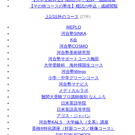
【その他コースの塾生】模試の申込・成績閲覧
上記以外のコース
(27件)
MEPLO
河合塾SINKA
K会
河合塾COSMO
河合塾美術研究所
河合塾サポートコース梅田
大学受験科 海外帰国生コース
河合塾Wings
小学・中学グリーンコース
河合塾マナビス
メディカルラボ
難関大受験プロ講師個別 なんぷろ
日米英語学院
日米英語高等学院
アゴス・ジャパン
河合塾KALS 大学編入（文系）講座
英検®特化講座（対面コース／映像コース）
DALTON SCHOOL