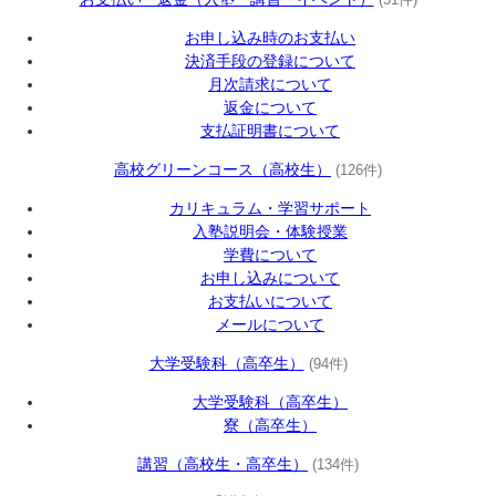
お申し込み時のお支払い
決済手段の登録について
月次請求について
返金について
支払証明書について
高校グリーンコース（高校生）
(126件)
カリキュラム・学習サポート
入塾説明会・体験授業
学費について
お申し込みについて
お支払いについて
メールについて
大学受験科（高卒生）
(94件)
大学受験科（高卒生）
寮（高卒生）
講習（高校生・高卒生）
(134件)