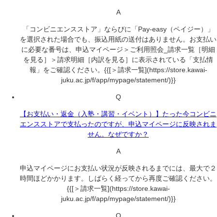
A
「コンビニエンスストア」ならびに「Pay-easy（ペイジー）」
を選択された場合でも、振込用紙の送付はありません。お支払い
に必要な番号は、申込マイページ＞ご利用照会_請求一覧［明細
を見る］＞請求明細［内訳を見る］に表示されている「支払情
報」をご確認ください。{{[＞請求一覧](https://store.kawai-
juku.ac.jp/f/app/mypage/statement/)}}
Q
【お支払い・返金（入塾・講習・イベント）】たった今コンビニ
エンスストアで支払ったのですが、申込マイページに反映されま
せん。なぜですか？
A
申込マイページにお支払い状況が反映されるまでには、最大で２
時間ほどかかります。しばらく経ってから再度ご確認ください。
{{[＞請求一覧](https://store.kawai-
juku.ac.jp/f/app/mypage/statement/)}}
Q