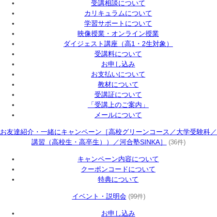
受講相談について
カリキュラムについて
学習サポートについて
映像授業・オンライン授業
ダイジェスト講座（高1・2生対象）
受講料について
お申し込み
お支払いについて
教材について
受講証について
「受講上のご案内」
メールについて
お友達紹介・一緒にキャンペーン［高校グリーンコース／大学受験科／
講習（高校生・高卒生））／河合塾SINKA］
(36件)
キャンペーン内容について
クーポンコードについて
特典について
イベント・説明会
(99件)
お申し込み