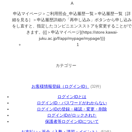
A
申込マイページ＞ご利用照会_申込履歴一覧＞申込履歴一覧［詳
細を見る］＞申込履歴詳細の「再申し込み」ボタンから申し込み
をし直すと、指定したコンビニエンスストアを変更することがで
きます。{{[＞申込マイページ](https://store.kawai-
juku.ac.jp/f/app/mypage/mypage/)}}
1
カテゴリー
お客様情報登録（ログインID）
(32件)
ログインIDとは
ログインID・パスワードがわからない
ログインIDの登録・確認・変更・削除
ログインIDがロックされた
保護者等ログインIDについて
お支払い・返金（入塾・講習・イベント）
(51件)