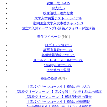
変更・取りやめ
お支払い
映像視聴・答案提出
大学入学共通テスト トライアル
難関国立大学入試本番チャレンジ
国立大入試オープンプレ講義／フォロー解説講義
塾生マイページ
(64件)
ログインできない
顔写真登録について
各種情報登録について
メールアドレス・メールについて
Studyplusについて
その他のご質問
塾生の模試
(97件)
【高校グリーンコース生】模試の申し込み
【高校グリーンコース生】高校を通してお申し込みの模試
【高校グリーンコース生】模試受験料の返金
【高校グリーンコース生】模試の成績閲覧
【大学受験科生】模試の申し込み・成績閲覧