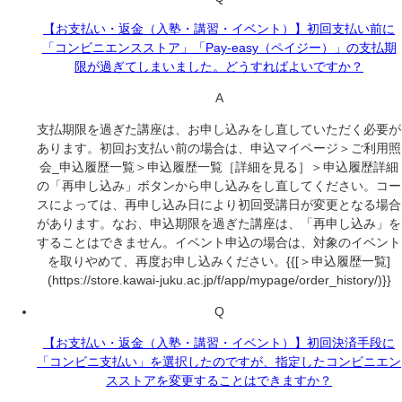
【お支払い・返金（入塾・講習・イベント）】初回支払い前に
「コンビニエンスストア」「Pay-easy（ペイジー）」の支払期
限が過ぎてしまいました。どうすればよいですか？
A
支払期限を過ぎた講座は、お申し込みをし直していただく必要が
あります。初回お支払い前の場合は、申込マイページ＞ご利用照
会_申込履歴一覧＞申込履歴一覧［詳細を見る］＞申込履歴詳細
の「再申し込み」ボタンから申し込みをし直してください。コー
スによっては、再申し込み日により初回受講日が変更となる場合
があります。なお、申込期限を過ぎた講座は、「再申し込み」を
することはできません。イベント申込の場合は、対象のイベント
を取りやめて、再度お申し込みください。{{[＞申込履歴一覧]
(https://store.kawai-juku.ac.jp/f/app/mypage/order_history/)}}
Q
【お支払い・返金（入塾・講習・イベント）】初回決済手段に
「コンビニ支払い」を選択したのですが、指定したコンビニエン
スストアを変更することはできますか？