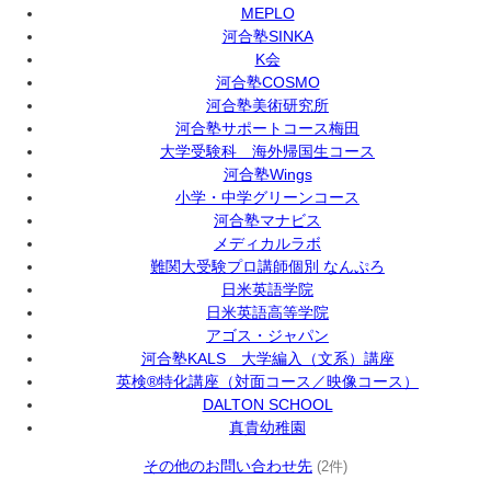
MEPLO
河合塾SINKA
K会
河合塾COSMO
河合塾美術研究所
河合塾サポートコース梅田
大学受験科 海外帰国生コース
河合塾Wings
小学・中学グリーンコース
河合塾マナビス
メディカルラボ
難関大受験プロ講師個別 なんぷろ
日米英語学院
日米英語高等学院
アゴス・ジャパン
河合塾KALS 大学編入（文系）講座
英検®特化講座（対面コース／映像コース）
DALTON SCHOOL
真貴幼稚園
その他のお問い合わせ先
(2件)