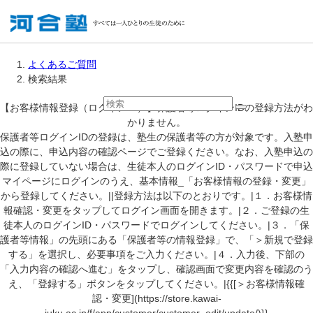
よくあるご質問
検索結果
【お客様情報登録（ログインID）】保護者等ログインIDの登録方法がわ
かりません。
保護者等ログインIDの登録は、塾生の保護者等の方が対象です。入塾申
込の際に、申込内容の確認ページでご登録ください。なお、入塾申込の
際に登録していない場合は、生徒本人のログインID・パスワードで申込
マイページにログインのうえ、基本情報_「お客様情報の登録・変更」
から登録してください。||登録方法は以下のとおりです。|１．お客様情
報確認・変更をタップしてログイン画面を開きます。|２．ご登録の生
徒本人のログインID・パスワードでログインしてください。|３．「保
護者等情報」の先頭にある「保護者等の情報登録」で、「＞新規で登録
する」を選択し、必要事項をご入力ください。|４．入力後、下部の
「入力内容の確認へ進む」をタップし、確認画面で変更内容を確認のう
え、「登録する」ボタンをタップしてください。|{{[＞お客様情報確
認・変更](https://store.kawai-