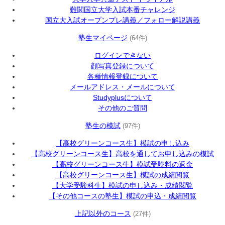
難関国立大学入試本番チャレンジ
国立大入試オープンプレ講義／フォロー解説講義
塾生マイページ
(64件)
ログインできない
顔写真登録について
各種情報登録について
メールアドレス・メールについて
Studyplusについて
その他のご質問
塾生の模試
(97件)
【高校グリーンコース生】模試の申し込み
【高校グリーンコース生】高校を通してお申し込みの模試
【高校グリーンコース生】模試受験料の返金
【高校グリーンコース生】模試の成績閲覧
【大学受験科生】模試の申し込み・成績閲覧
【その他コースの塾生】模試の申込・成績閲覧
上記以外のコース
(27件)