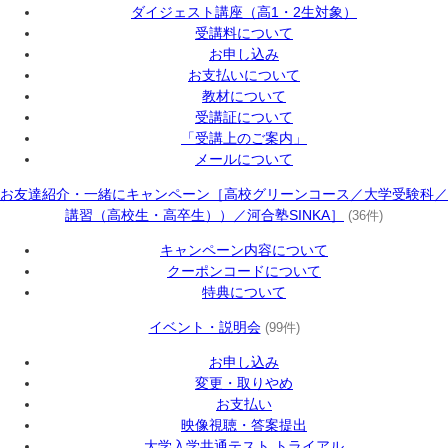
ダイジェスト講座（高1・2生対象）
受講料について
お申し込み
お支払いについて
教材について
受講証について
「受講上のご案内」
メールについて
お友達紹介・一緒にキャンペーン［高校グリーンコース／大学受験科／
講習（高校生・高卒生））／河合塾SINKA］
(36件)
キャンペーン内容について
クーポンコードについて
特典について
イベント・説明会
(99件)
お申し込み
変更・取りやめ
お支払い
映像視聴・答案提出
大学入学共通テスト トライアル