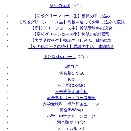
塾生の模試
(97件)
【高校グリーンコース生】模試の申し込み
【高校グリーンコース生】高校を通してお申し込みの模試
【高校グリーンコース生】模試受験料の返金
【高校グリーンコース生】模試の成績閲覧
【大学受験科生】模試の申し込み・成績閲覧
【その他コースの塾生】模試の申込・成績閲覧
上記以外のコース
(27件)
MEPLO
河合塾SINKA
K会
河合塾COSMO
河合塾美術研究所
河合塾サポートコース梅田
大学受験科 海外帰国生コース
河合塾Wings
小学・中学グリーンコース
河合塾マナビス
メディカルラボ