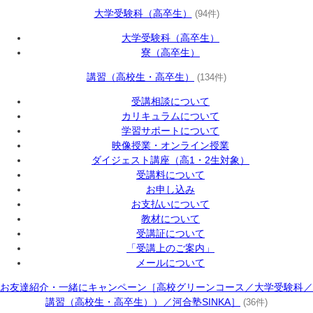
大学受験科（高卒生）
(94件)
大学受験科（高卒生）
寮（高卒生）
講習（高校生・高卒生）
(134件)
受講相談について
カリキュラムについて
学習サポートについて
映像授業・オンライン授業
ダイジェスト講座（高1・2生対象）
受講料について
お申し込み
お支払いについて
教材について
受講証について
「受講上のご案内」
メールについて
お友達紹介・一緒にキャンペーン［高校グリーンコース／大学受験科／
講習（高校生・高卒生））／河合塾SINKA］
(36件)