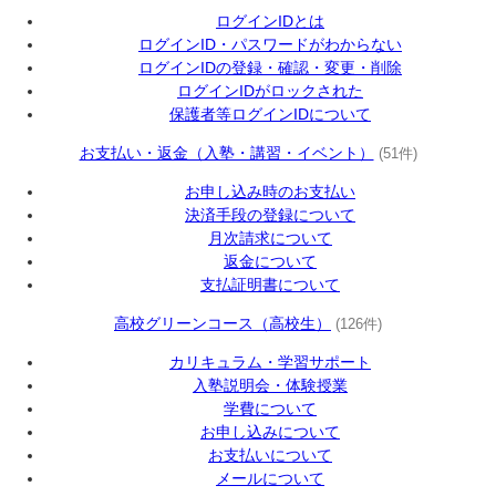
ログインIDとは
ログインID・パスワードがわからない
ログインIDの登録・確認・変更・削除
ログインIDがロックされた
保護者等ログインIDについて
お支払い・返金（入塾・講習・イベント）
(51件)
お申し込み時のお支払い
決済手段の登録について
月次請求について
返金について
支払証明書について
高校グリーンコース（高校生）
(126件)
カリキュラム・学習サポート
入塾説明会・体験授業
学費について
お申し込みについて
お支払いについて
メールについて