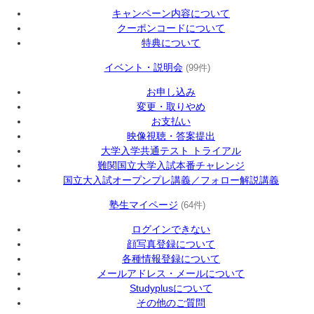
キャンペーン内容について
クーポンコードについて
特典について
イベント・説明会
(99件)
お申し込み
変更・取りやめ
お支払い
映像視聴・答案提出
大学入学共通テスト トライアル
難関国立大学入試本番チャレンジ
国立大入試オープンプレ講義／フォロー解説講義
塾生マイページ
(64件)
ログインできない
顔写真登録について
各種情報登録について
メールアドレス・メールについて
Studyplusについて
その他のご質問