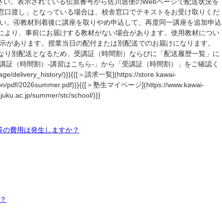
さい。表示されている伝票番号から佐川急便のWebページで配送状況を
窓口渡し」となっている場合は、校舎窓口でテキストをお受け取りくだ
い。④教材到着後に講座を取りやめ申込して、再度同一講座を追加申込
座により、事前にお届けする教材がない場合があります。使用教材につい
示があります。授業当日の配付または別配送でのお届けになります。
異なり別配送となるため、受講証（時間割）ならびに「配送履歴一覧」に
講証（時間割）-講習はこちら-」から「受講証（時間割）」をご確認く
y_history/)}}{{[＞請求一覧](https://store.kawai-
/pdf/2026summer.pdf)}}{{[＞塾生マイページ](https://www.kawai-
.jp/summer/stc/school/)}}
等の費用は発生しますか？
？