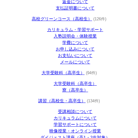
返金について
支払証明書について
高校グリーンコース（高校生）
(126件)
カリキュラム・学習サポート
入塾説明会・体験授業
学費について
お申し込みについて
お支払いについて
メールについて
大学受験科（高卒生）
(94件)
大学受験科（高卒生）
寮（高卒生）
講習（高校生・高卒生）
(134件)
受講相談について
カリキュラムについて
学習サポートについて
映像授業・オンライン授業
ダイジェスト講座（高1・2生対象）