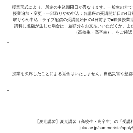
授業形式により、所定の申込期限日が異なります。一般生の方で
授業追加・変更・一部取りやめ申込：各講座の受講開始日の4日前
取りやめ申込：ライブ配信の受講開始日の4日前まで■映像授業追
講料に差額が生じた場合は、差額分をお支払いいただくか、ま
（高校生・高卒生）」をご確認ください。{{[＞
授業を欠席したことによる返金はいたしません。自然災害や塾都
【夏期講習】夏期講習（高校生・高卒生）の「受講料」にて
juku.ac.jp/summer/stc/a