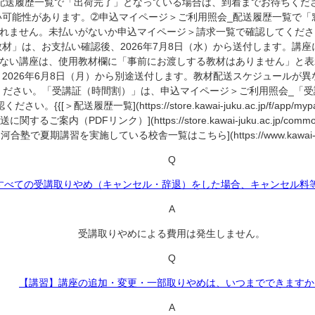
配送履歴一覧で「出荷完了」となっている場合は、到着までお待ちくだ
い可能性があります。➁申込マイページ＞ご利用照会_配送履歴一覧で「
れません。未払いがないか申込マイページ＞請求一覧で確認してくださ
材」は、お支払い確認後、2026年7月8日（水）から送付します。講
ない講座は、使用教材欄に「事前にお渡しする教材はありません」と表
2026年6月8日（月）から別途送付します。教材配送スケジュールが
ださい。「受講証（時間割）」は、申込マイページ＞ご利用照会_「受
覧](https://store.kawai-juku.ac.jp/f/app/mypage/deliver
教材配送に関するご案内（PDFリンク）](https://store.kawai-juku.ac.jp/common
}{{[＞河合塾で夏期講習を実施している校舎一覧はこちら](https://www.kawai-juku.ac
Q
すべての受講取りやめ（キャンセル・辞退）をした場合、キャンセル料
A
受講取りやめによる費用は発生しません。
Q
【講習】講座の追加・変更・一部取りやめは、いつまでできますか
A