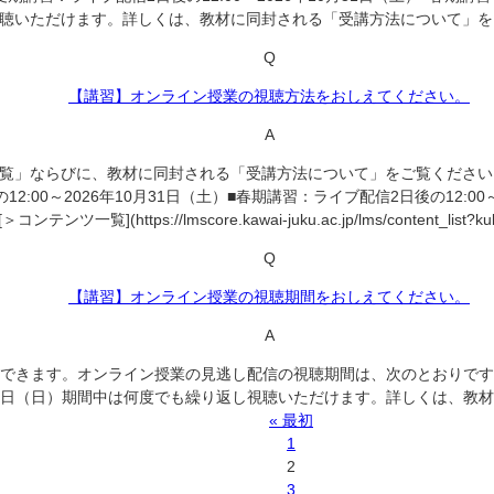
聴いただけます。詳しくは、教材に同封される「受講方法について」を
Q
【講習】オンライン授業の視聴方法をおしえてください。
A
覧」ならびに、教材に同封される「受講方法について」をご覧ください
:00～2026年10月31日（土）■春期講習：ライブ配信2日後の12:0
{[＞コンテンツ一覧](https://lmscore.kawai-juku.ac.jp/lms/content_list?ku
Q
【講習】オンライン授業の視聴期間をおしえてください。
A
ます。オンライン授業の見逃し配信の視聴期間は、次のとおりです。■夏期
年5月31日（日）期間中は何度でも繰り返し視聴いただけます。詳しくは、
« 最初
1
2
3