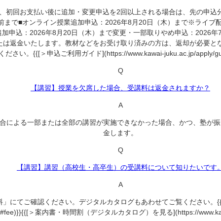
、初回お支払い後に追加・変更申込を2回以上される場合は、先の申込
まで■オンライン授業追加申込：2026年8月20日（木）まで※ライ
加申込：2026年8月20日（木）まで変更・一部取りやめ申込：2026
たは返金いたします。教材などをお受け取り済みの方は、返却が必要と
申込ご利用ガイド](https://www.kawai-juku.ac.jp/apply/guide/ch
Q
【講習】授業を欠席した場合、受講料は返金されますか？
A
合による一部または全部の講習が実施できなかった場合、かつ、塾が振
金します。
Q
【講習】講習（高校生・高卒生）の受講料について知りたいです
A
ご確認ください。デジタルカタログもあわせてご覧ください。{{[＞夏期講習（
pply/#fee)}}{{[＞案内書・時間割（デジタルカタログ）を見る](https://www.kawai-j