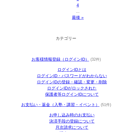
4
...
最後 »
カテゴリー
お客様情報登録（ログインID）
(32件)
ログインIDとは
ログインID・パスワードがわからない
ログインIDの登録・確認・変更・削除
ログインIDがロックされた
保護者等ログインIDについて
お支払い・返金（入塾・講習・イベント）
(51件)
お申し込み時のお支払い
決済手段の登録について
月次請求について