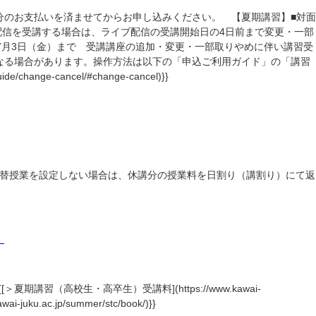
分のお支払いを済ませてからお申し込みください。 【夏期講習】■対面
ブ配信を受講する場合は、ライブ配信の受講開始日の4日前まで変更・一部
年7月3日（金）まで 受講講座の追加・変更・一部取りやめに伴い講習受
なる場合があります。操作方法は以下の「申込ご利用ガイド」の「講習
ange-cancel/#change-cancel)}}
替授業を設定しない場合は、休講分の授業料を日割り（講割り）にて返
。
高校生・高卒生）受講料](https://www.kawai-
uku.ac.jp/summer/stc/book/)}}