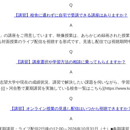
Q
【講習】校舎に通わずに自宅で受講できる講座はありますか？
A
」の講座をご用意しています。映像授業は、あらかじめ録画された授業
る対面授業のライブ配信を視聴する形式です。見逃し配信では視聴期間
Q
【講習】講座選択や学習方法の相談に乗ってもらえますか？
A
志望大学や現在の成績状況、講習で解決したい課題を伺いながら、学習
塾で夏期講習を実施している校舎一覧はこちら](https://www.kawai-juku.ac
Q
【講習】オンライン授業の見逃し配信はいつから視聴できますか
A
：ライブ配信2日後の12:00～2026年10月31日（土）■春期講習：