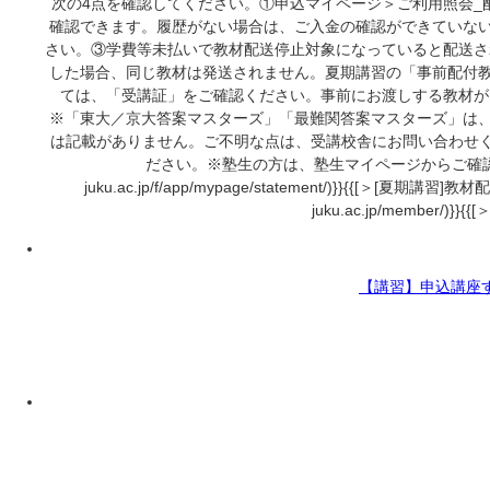
次の4点を確認してください。①申込マイページ＞ご利用照会_
確認できます。履歴がない場合は、ご入金の確認ができていな
さい。③学費等未払いで教材配送停止対象になっていると配送さ
した場合、同じ教材は発送されません。夏期講習の「事前配付教
ては、「受講証」をご確認ください。事前にお渡しする教材が
※「東大／京大答案マスターズ」「最難関答案マスターズ」は、
は記載がありません。ご不明な点は、受講校舎にお問い合わせく
ださい。※塾生の方は、塾生マイページからご確認ください。{{[＞配送履歴一
juku.ac.jp/f/app/mypage/statement/)}}{{[＞[夏期講習]
juku.ac.jp/member/)}
【講習】申込講座